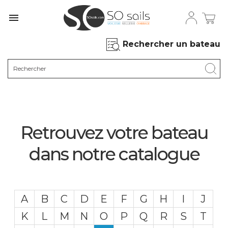

Rechercher un bateau
Retrouvez votre bateau
dans notre catalogue
A
B
C
D
E
F
G
H
I
J
K
L
M
N
O
P
Q
R
S
T