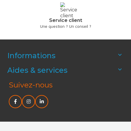
Service client
Une question ? Un conseil ?
Informations

Aides & services

Suivez-nous