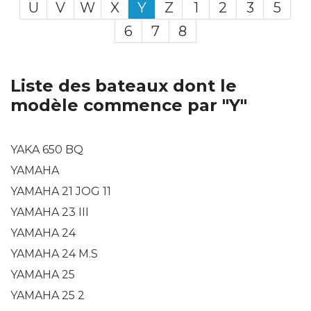
U
V
W
X
Y
Z
1
2
3
5
6
7
8
Liste des bateaux dont le
modèle commence par "Y"
YAKA 650 BQ
YAMAHA
YAMAHA 21 JOG 11
YAMAHA 23 III
YAMAHA 24
YAMAHA 24 M.S
YAMAHA 25
YAMAHA 25 2