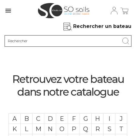

Rechercher un bateau
Retrouvez votre bateau
dans notre catalogue
A
B
C
D
E
F
G
H
I
J
K
L
M
N
O
P
Q
R
S
T