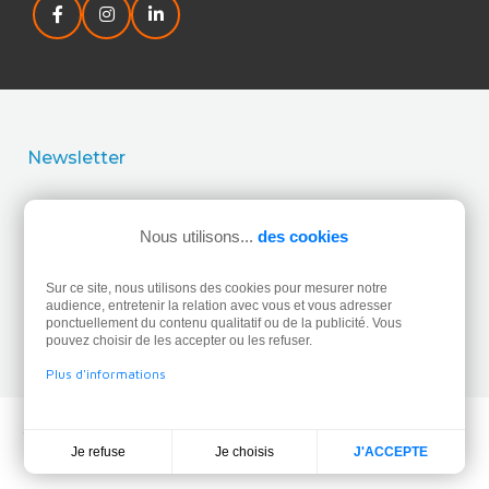
Newsletter
J’accepte la politique de confidentialité concernant
l’utilisation de mes données personnelles.
Lire la politique
Nous utilisons...
des cookies
de confidentialité.
Sur ce site, nous utilisons des cookies pour mesurer notre
audience, entretenir la relation avec vous et vous adresser
ponctuellement du contenu qualitatif ou de la publicité. Vous
pouvez choisir de les accepter ou les refuser.
Plus d'informations
© 2026 - SO sails -
Mentions légales
- Réalisation Dream
Je choisis
Je refuse
J'ACCEPTE
me up