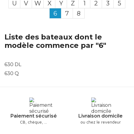
U
V
W
X
Y
Z
1
2
3
5
6
7
8
Liste des bateaux dont le
modèle commence par "6"
630 DL
630 Q
Paiement sécurisé
Livraison domicile
CB, chèque, ...
ou chez le revendeur