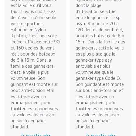
est la voile qu'il vous
dont la plage
faut si vous choisissez
d'utilisation se situe
de n'avoir qu'une seule
entre le génois et le spi
voile de portant.
asymétrique, de 70 à
Fabriqué en Nylon
120 degrés du vent réel,
Ripstop, c'est une voile
pour des bateaux de 6 à
légère, efficace entre 90
15 m. Dans la famille des
et 150 degrés du vent
gennakers, cette la voile
réel, pour des bateaux
est plus plate que le
de 6 à 15 m. Dans la
gennaker type asy
famille des gennakers,
enroulable et plus
c'est la voile la plus
volumineuse que le
volumineuse. Son
gennaker type Code O.
guindant est monté sur
Son guindant est monté
bout anti-torsion et il
sur bout anti-torsion et
est utilisé avec un
il est utilisé avec un
emmagasineur pour
emmagasineur pour
faciliter les manoeuvres.
faciliter les manoeuvres.
La voile est livrée avec
La voile est livrée avec
un sac à gennaker
un sac à gennaker
standard.
standard.
à partir de
à partir de