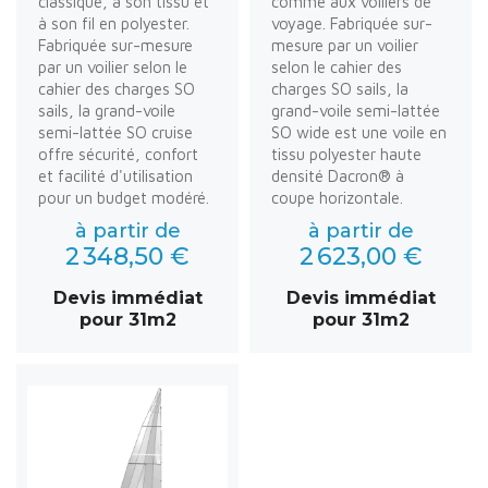
classique, à son tissu et
comme aux voiliers de
à son fil en polyester.
voyage. Fabriquée sur-
Fabriquée sur-mesure
mesure par un voilier
par un voilier selon le
selon le cahier des
cahier des charges SO
charges SO sails, la
sails, la grand-voile
grand-voile semi-lattée
semi-lattée SO cruise
SO wide est une voile en
offre sécurité, confort
tissu polyester haute
et facilité d'utilisation
densité Dacron® à
pour un budget modéré.
coupe horizontale.
à partir de
à partir de
2 348,50 €
2 623,00 €
Devis immédiat
Devis immédiat
pour 31m2
pour 31m2