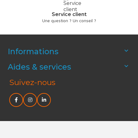
Service client
Une question ? Un conseil ?
Informations

Aides & services

Suivez-nous