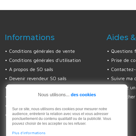
Informations
Aides &
Conditions générales de vente
Questions 
Conditions générales d'utilisation
Prise de co
A propos de SO sails
Contactez-
Devenir revendeur SO sails
Suivre ma
Les engagements SO sails
Trouvez un 
Nous utilisons...
des cookies
Politique de confidentialité
Rechercher
Gestion des cookies
Sur ce site, nous utilisons des cookies pour mesurer notre
audience, entretenir la relation avec vous et vous adresser
Rétractation
ponctuellement du contenu qualitatif ou de la publicité. Vous
pouvez choisir de les accepter ou les refuser.
Plus d'informations