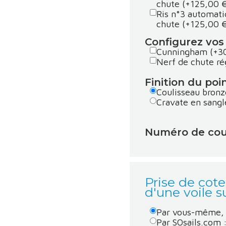
chute
(+125,00 
Ris n°3 automati
chute
(+125,00 
Configurez vos 
Cunningham
(+3
Nerf de chute ré
Finition du poi
Coulisseau bronz
Cravate en sang
Numéro de cou
Prise de cot
d'une voile 
Par vous-même, c
Par SOsails.com 