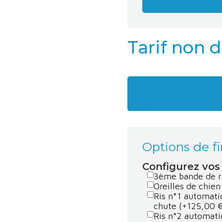
Tarif non 
Options de fi
Configurez vos 
3ème bande de ri
Oreilles de chien
Ris n°1 automati
chute
(+125,00 
Ris n°2 automati