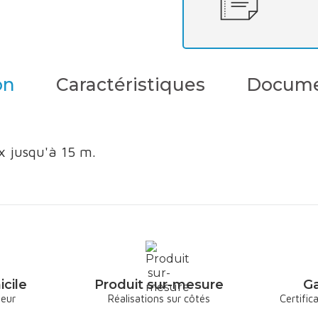
on
Caractéristiques
Documen
x jusqu'à 15 m.
icile
Produit sur-mesure
Ga
deur
Réalisations sur côtés
Certific