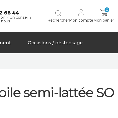
0
2 68 44
on ? Un conseil ?
Rechercher
Mon compte
Mon panier
-nous
ment
Occasions / déstockage
oile semi-lattée SO