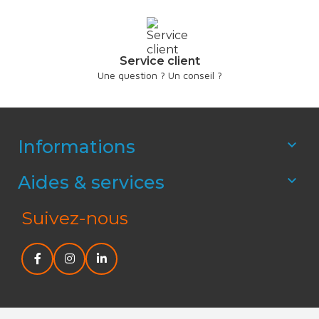
Service client
Une question ? Un conseil ?
Informations

Aides & services

Suivez-nous