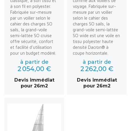
classique, à son tissu et
comme aux voiliers de
à son fil en polyester.
voyage. Fabriquée sur-
Fabriquée sur-mesure
mesure par un voilier
par un voilier selon le
selon le cahier des
cahier des charges SO
charges SO sails, la
sails, la grand-voile
grand-voile semi-lattée
semi-lattée SO cruise
SO wide est une voile en
offre sécurité, confort
tissu polyester haute
et facilité d'utilisation
densité Dacron® à
pour un budget modéré.
coupe horizontale.
à partir de
à partir de
2 054,00 €
2 262,00 €
Devis immédiat
Devis immédiat
pour 26m2
pour 26m2