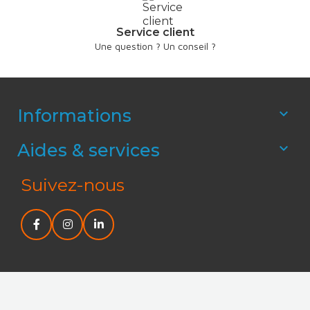
Service client
Une question ? Un conseil ?
Informations

Aides & services

Suivez-nous