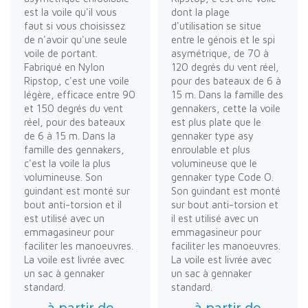
est la voile qu'il vous
dont la plage
faut si vous choisissez
d'utilisation se situe
de n'avoir qu'une seule
entre le génois et le spi
voile de portant.
asymétrique, de 70 à
Fabriqué en Nylon
120 degrés du vent réel,
Ripstop, c'est une voile
pour des bateaux de 6 à
légère, efficace entre 90
15 m. Dans la famille des
et 150 degrés du vent
gennakers, cette la voile
réel, pour des bateaux
est plus plate que le
de 6 à 15 m. Dans la
gennaker type asy
famille des gennakers,
enroulable et plus
c'est la voile la plus
volumineuse que le
volumineuse. Son
gennaker type Code O.
guindant est monté sur
Son guindant est monté
bout anti-torsion et il
sur bout anti-torsion et
est utilisé avec un
il est utilisé avec un
emmagasineur pour
emmagasineur pour
faciliter les manoeuvres.
faciliter les manoeuvres.
La voile est livrée avec
La voile est livrée avec
un sac à gennaker
un sac à gennaker
standard.
standard.
à partir de
à partir de