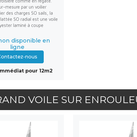
roisière comme en régate.
ur-mesure par un voilier
ier des charges SO sails, la
lattée SO radial est une voile
lyester laminé à coupe
 non disponible en
ligne
ontactez-nous
immédiat pour 12m2
RAND VOILE SUR ENROULE