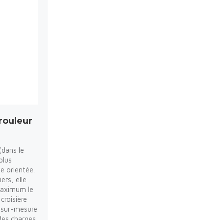
rouleur
(dans le
plus
e orientée.
ers, elle
 maximum le
croisière
 sur-mesure
 des charges