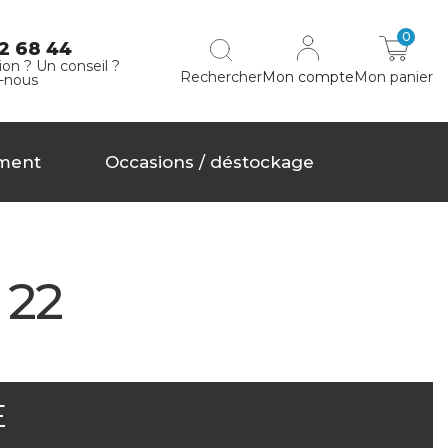
0
2 68 44
on ? Un conseil ?
Rechercher
Mon compte
Mon panier
-nous
ment
Occasions / déstockage
 22
E