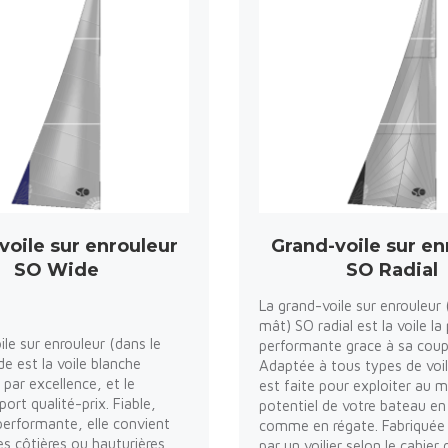
voile sur enrouleur
Grand-voile sur en
SO Wide
SO Radial
La grand-voile sur enrouleur 
mât) SO radial est la voile la 
ile sur enrouleur (dans le
performante grace à sa coup
e est la voile blanche
Adaptée à tous types de voili
 par excellence, et le
est faite pour exploiter au
port qualité-prix. Fiable,
potentiel de votre bateau en 
performante, elle convient
comme en régate. Fabriquée
es côtières ou hauturières,
par un voilier selon le cahier