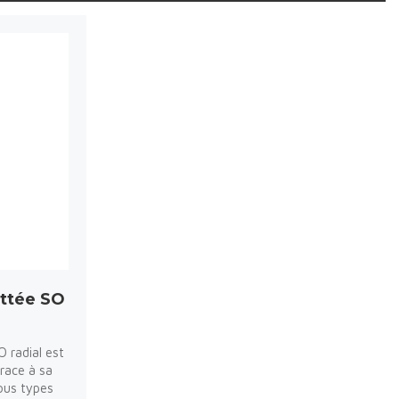
attée SO
O radial est
grace à sa
ous types