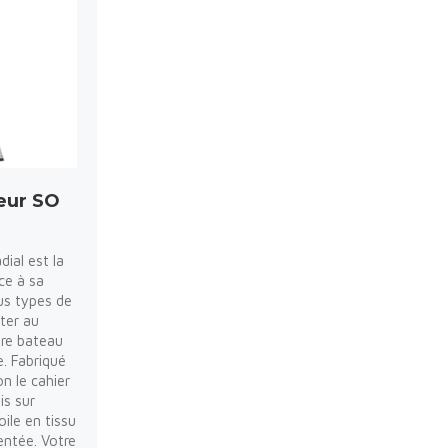
eur SO
dial est la
ce à sa
us types de
iter au
re bateau
. Fabriqué
on le cahier
is sur
oile en tissu
entée. Votre