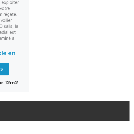
r exploiter
votre
n régate.
voilier
 sails, la
adial est
laminé à
ble en
us
ur 12m2