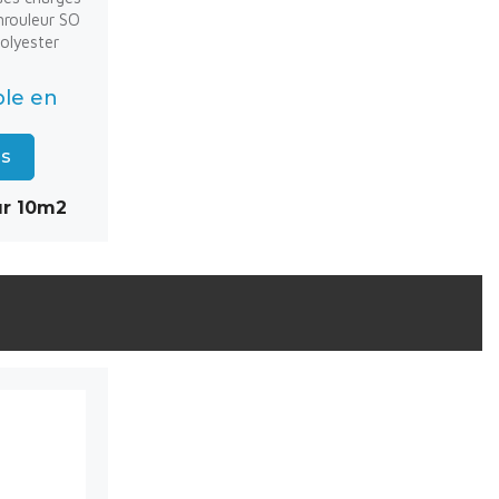
enrouleur SO
polyester
ble en
us
ur 10m2