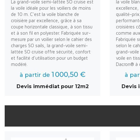
La grand-voile semi-lattée SO cruise est
la voile bla
la voile idéale pour les voiliers de moins
excellence, 
de 10 m. C'est la voile blanche de
qualité-prix
croisière par excellence, grâce à sa
performante
coupe horizontale classique, à son tissu
croisières c
et à son fil en polyester. Fabriquée sur-
comme aux v
mesure par un voilier selon le cahier des
Fabriquée s
charges SO sails, la grand-voile semi-
selon le cah
lattée SO cruise offre sécurité, confort
grand-voile
et facilité d'utilisation pour un budget
voile en ti
modéré.
Dacron® à c
1 000,50 €
à partir de
à par
Devis immédiat pour 12m2
Devis 