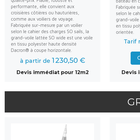
qualité-prix. Fiable, robuste et
bateau en c
performante, elle convient aux
Fabriquée s
croisières côtières ou hauturières,
selon le cah
comme aux voiliers de voyage.
grand-voile 
Fabriquée sur-mesure par un voilier
en tissu po
selon le cahier des charges SO sails, la
orientée.
grand-voile lattée SO wide est une voile
Tarif
en tissu polyester haute densité
Dacron® à coupe horizontale.
C
1 230,50 €
à partir de
Devis immédiat pour 12m2
Devis 
G