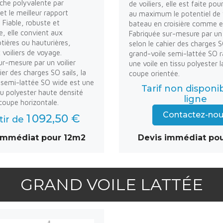
nche polyvalente par
de voiliers, elle est faite pou
et le meilleur rapport
au maximum le potentiel de 
. Fiable, robuste et
bateau en croisière comme e
, elle convient aux
Fabriquée sur-mesure par un 
ôtières ou hauturières,
selon le cahier des charges SO
oiliers de voyage.
grand-voile semi-lattée SO r
ur-mesure par un voilier
une voile en tissu polyester 
ier des charges SO sails, la
coupe orientée.
 semi-lattée SO wide est une
Tarif non disponi
ssu polyester haute densité
ligne
oupe horizontale.
Contactez-no
1 092,50 €
tir de
immédiat pour 12m2
Devis immédiat po
GRAND VOILE LATTÉE