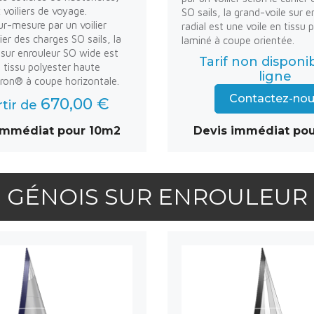
oiliers de voyage.
SO sails, la grand-voile sur 
ur-mesure par un voilier
radial est une voile en tissu 
ier des charges SO sails, la
laminé à coupe orientée.
 sur enrouleur SO wide est
Tarif non disponi
n tissu polyester haute
ligne
ron® à coupe horizontale.
Contactez-no
670,00 €
rtir de
immédiat pour 10m2
Devis immédiat po
GÉNOIS SUR ENROULEUR