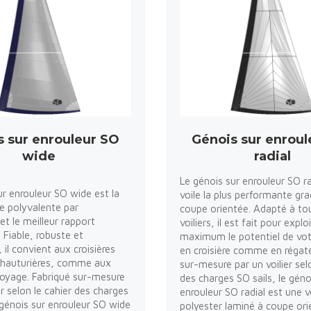
s sur enrouleur SO
Génois sur enroul
wide
radial
Le génois sur enrouleur SO ra
ur enrouleur SO wide est la
voile la plus performante gra
he polyvalente par
coupe orientée. Adapté à to
et le meilleur rapport
voiliers, il est fait pour explo
. Fiable, robuste et
maximum le potentiel de vot
il convient aux croisières
en croisière comme en régate
 hauturières, comme aux
sur-mesure par un voilier sel
 voyage. Fabriqué sur-mesure
des charges SO sails, le géno
er selon le cahier des charges
enrouleur SO radial est une v
e génois sur enrouleur SO wide
polyester laminé à coupe ori