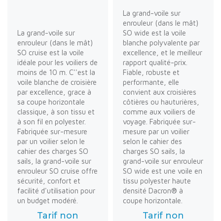
La grand-voile sur
enrouleur (dans le mât)
La grand-voile sur
SO wide est la voile
enrouleur (dans le mât)
blanche polyvalente par
SO cruise est la voile
excellence, et le meilleur
idéale pour les voiliers de
rapport qualité-prix.
moins de 10 m. C''est la
Fiable, robuste et
voile blanche de croisière
performante, elle
par excellence, grace à
convient aux croisières
sa coupe horizontale
côtières ou hauturières,
classique, à son tissu et
comme aux voiliers de
à son fil en polyester.
voyage. Fabriquée sur-
Fabriquée sur-mesure
mesure par un voilier
par un voilier selon le
selon le cahier des
cahier des charges SO
charges SO sails, la
sails, la grand-voile sur
grand-voile sur enrouleur
enrouleur SO cruise offre
SO wide est une voile en
sécurité, confort et
tissu polyester haute
facilité d'utilisation pour
densité Dacron® à
un budget modéré.
coupe horizontale.
Tarif non
Tarif non