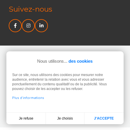
Suivez-nous
Nous utilisons...
des cookies
Newsletter
Sur ce site, nous utilisons des cookies pour mesurer notre
J’accepte la politique de confidentialité concernant
audience, entretenir la relation avec vous et vous adresser
l’utilisation de mes données personnelles.
Lire la politique
ponctuellement du contenu qualitatif ou de la publicité. Vous
pouvez choisir de les accepter ou les refuser.
de confidentialité.
Plus d'informations
Je choisis
Je refuse
J'ACCEPTE