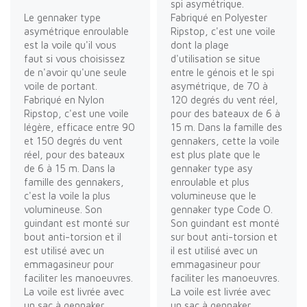
spi asymétrique.
Le gennaker type
Fabriqué en Polyester
asymétrique enroulable
Ripstop, c'est une voile
est la voile qu'il vous
dont la plage
faut si vous choisissez
d'utilisation se situe
de n'avoir qu'une seule
entre le génois et le spi
voile de portant.
asymétrique, de 70 à
Fabriqué en Nylon
120 degrés du vent réel,
Ripstop, c'est une voile
pour des bateaux de 6 à
légère, efficace entre 90
15 m. Dans la famille des
et 150 degrés du vent
gennakers, cette la voile
réel, pour des bateaux
est plus plate que le
de 6 à 15 m. Dans la
gennaker type asy
famille des gennakers,
enroulable et plus
c'est la voile la plus
volumineuse que le
volumineuse. Son
gennaker type Code O.
guindant est monté sur
Son guindant est monté
bout anti-torsion et il
sur bout anti-torsion et
est utilisé avec un
il est utilisé avec un
emmagasineur pour
emmagasineur pour
faciliter les manoeuvres.
faciliter les manoeuvres.
La voile est livrée avec
La voile est livrée avec
un sac à gennaker
un sac à gennaker