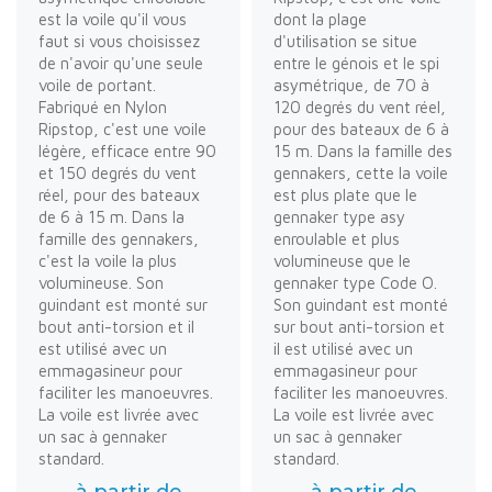
est la voile qu'il vous
dont la plage
faut si vous choisissez
d'utilisation se situe
de n'avoir qu'une seule
entre le génois et le spi
voile de portant.
asymétrique, de 70 à
Fabriqué en Nylon
120 degrés du vent réel,
Ripstop, c'est une voile
pour des bateaux de 6 à
légère, efficace entre 90
15 m. Dans la famille des
et 150 degrés du vent
gennakers, cette la voile
réel, pour des bateaux
est plus plate que le
de 6 à 15 m. Dans la
gennaker type asy
famille des gennakers,
enroulable et plus
c'est la voile la plus
volumineuse que le
volumineuse. Son
gennaker type Code O.
guindant est monté sur
Son guindant est monté
bout anti-torsion et il
sur bout anti-torsion et
est utilisé avec un
il est utilisé avec un
emmagasineur pour
emmagasineur pour
faciliter les manoeuvres.
faciliter les manoeuvres.
La voile est livrée avec
La voile est livrée avec
un sac à gennaker
un sac à gennaker
standard.
standard.
à partir de
à partir de