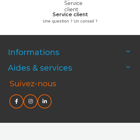
Service client
Une question ? Un conseil ?
Informations

Aides & services

Suivez-nous