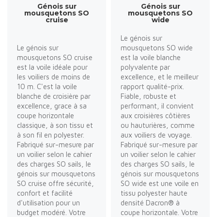
Génois sur
Génois sur
mousquetons SO
mousquetons SO
cruise
wide
Le génois sur
Le génois sur
mousquetons SO wide
mousquetons SO cruise
est la voile blanche
est la voile idéale pour
polyvalente par
les voiliers de moins de
excellence, et le meilleur
10 m. C'est la voile
rapport qualité-prix.
blanche de croisière par
Fiable, robuste et
excellence, grace à sa
performant, il convient
coupe horizontale
aux croisières côtières
classique, à son tissu et
ou hauturières, comme
à son fil en polyester.
aux voiliers de voyage.
Fabriqué sur-mesure par
Fabriqué sur-mesure par
un voilier selon le cahier
un voilier selon le cahier
des charges SO sails, le
des charges SO sails, le
génois sur mousquetons
génois sur mousquetons
SO cruise offre sécurité,
SO wide est une voile en
confort et facilité
tissu polyester haute
d'utilisation pour un
densité Dacron® à
budget modéré. Votre
coupe horizontale. Votre