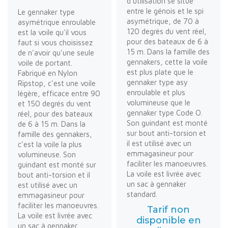
d'utilisation se situe
entre le génois et le spi
Le gennaker type
asymétrique, de 70 à
asymétrique enroulable
120 degrés du vent réel,
est la voile qu'il vous
pour des bateaux de 6 à
faut si vous choisissez
15 m. Dans la famille des
de n'avoir qu'une seule
gennakers, cette la voile
voile de portant.
est plus plate que le
Fabriqué en Nylon
gennaker type asy
Ripstop, c'est une voile
enroulable et plus
légère, efficace entre 90
volumineuse que le
et 150 degrés du vent
gennaker type Code O.
réel, pour des bateaux
Son guindant est monté
de 6 à 15 m. Dans la
sur bout anti-torsion et
famille des gennakers,
il est utilisé avec un
c'est la voile la plus
emmagasineur pour
volumineuse. Son
faciliter les manoeuvres.
guindant est monté sur
La voile est livrée avec
bout anti-torsion et il
un sac à gennaker
est utilisé avec un
standard.
emmagasineur pour
faciliter les manoeuvres.
Tarif non
La voile est livrée avec
disponible en
un sac à gennaker