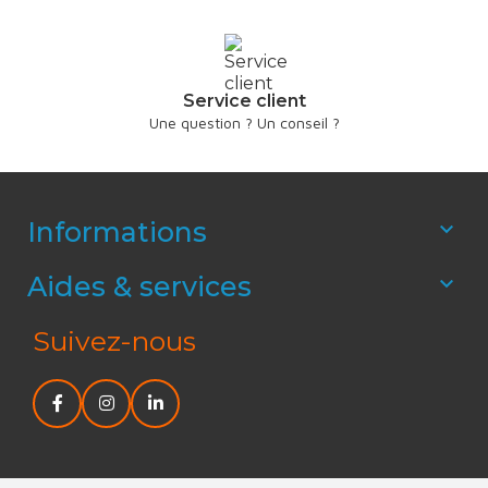
Service client
Une question ? Un conseil ?
Informations

Aides & services

Suivez-nous