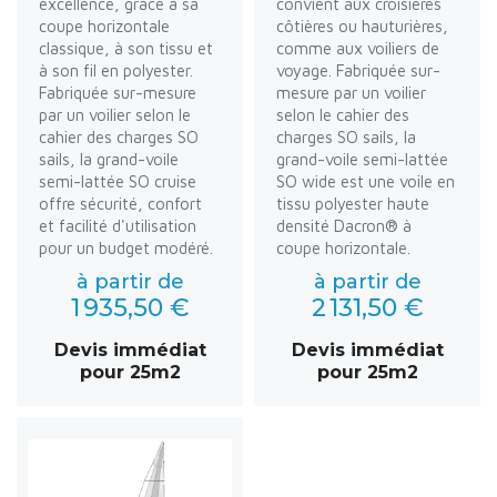
excellence, grâce à sa
convient aux croisières
coupe horizontale
côtières ou hauturières,
classique, à son tissu et
comme aux voiliers de
à son fil en polyester.
voyage. Fabriquée sur-
Fabriquée sur-mesure
mesure par un voilier
par un voilier selon le
selon le cahier des
cahier des charges SO
charges SO sails, la
sails, la grand-voile
grand-voile semi-lattée
semi-lattée SO cruise
SO wide est une voile en
offre sécurité, confort
tissu polyester haute
et facilité d'utilisation
densité Dacron® à
pour un budget modéré.
coupe horizontale.
à partir de
à partir de
1 935,50 €
2 131,50 €
Devis immédiat
Devis immédiat
pour 25m2
pour 25m2