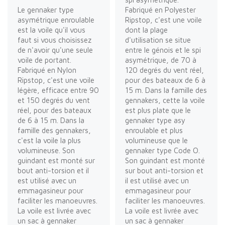
Le gennaker type
Fabriqué en Polyester
asymétrique enroulable
Ripstop, c'est une voile
est la voile qu'il vous
dont la plage
faut si vous choisissez
d'utilisation se situe
de n'avoir qu'une seule
entre le génois et le spi
voile de portant.
asymétrique, de 70 à
Fabriqué en Nylon
120 degrés du vent réel,
Ripstop, c'est une voile
pour des bateaux de 6 à
légère, efficace entre 90
15 m. Dans la famille des
et 150 degrés du vent
gennakers, cette la voile
réel, pour des bateaux
est plus plate que le
de 6 à 15 m. Dans la
gennaker type asy
famille des gennakers,
enroulable et plus
c'est la voile la plus
volumineuse que le
volumineuse. Son
gennaker type Code O.
guindant est monté sur
Son guindant est monté
bout anti-torsion et il
sur bout anti-torsion et
est utilisé avec un
il est utilisé avec un
emmagasineur pour
emmagasineur pour
faciliter les manoeuvres.
faciliter les manoeuvres.
La voile est livrée avec
La voile est livrée avec
un sac à gennaker
un sac à gennaker