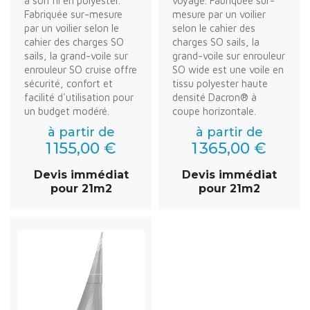
à son fil en polyester.
voyage. Fabriquée sur-
Fabriquée sur-mesure
mesure par un voilier
par un voilier selon le
selon le cahier des
cahier des charges SO
charges SO sails, la
sails, la grand-voile sur
grand-voile sur enrouleur
enrouleur SO cruise offre
SO wide est une voile en
sécurité, confort et
tissu polyester haute
facilité d'utilisation pour
densité Dacron® à
un budget modéré.
coupe horizontale.
à partir de
à partir de
1 155,00 €
1 365,00 €
Devis immédiat
Devis immédiat
pour 21m2
pour 21m2