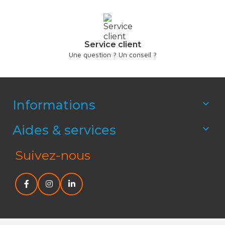
Service client
Une question ? Un conseil ?
Informations

Aides & services

Suivez-nous