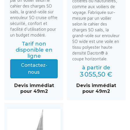
par un voilier selon le
côtières ou hauturières,
cahier des charges SO
comme aux voiliers de
sails, la grand-voile sur
voyage. Fabriquée sur-
enrouleur SO cruise offre
mesure par un voilier
sécurité, confort et
selon le cahier des
facilité d'utilisation pour
charges SO sails, la
un budget modéré.
grand-voile sur enrouleur
SO wide est une voile en
Tarif non
tissu polyester haute
disponible en
densité Dacron® à
ligne
coupe horizontale.
Contactez-
à partir de
nous
3 055,50 €
Devis immédiat
Devis immédiat
pour 49m2
pour 49m2