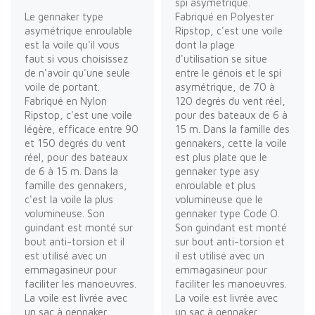
spi asymétrique.
Le gennaker type
Fabriqué en Polyester
asymétrique enroulable
Ripstop, c'est une voile
est la voile qu'il vous
dont la plage
faut si vous choisissez
d'utilisation se situe
de n'avoir qu'une seule
entre le génois et le spi
voile de portant.
asymétrique, de 70 à
Fabriqué en Nylon
120 degrés du vent réel,
Ripstop, c'est une voile
pour des bateaux de 6 à
légère, efficace entre 90
15 m. Dans la famille des
et 150 degrés du vent
gennakers, cette la voile
réel, pour des bateaux
est plus plate que le
de 6 à 15 m. Dans la
gennaker type asy
famille des gennakers,
enroulable et plus
c'est la voile la plus
volumineuse que le
volumineuse. Son
gennaker type Code O.
guindant est monté sur
Son guindant est monté
bout anti-torsion et il
sur bout anti-torsion et
est utilisé avec un
il est utilisé avec un
emmagasineur pour
emmagasineur pour
faciliter les manoeuvres.
faciliter les manoeuvres.
La voile est livrée avec
La voile est livrée avec
un sac à gennaker
un sac à gennaker