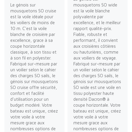
Le génois sur
mousquetons SO wide
mousquetons SO cruise
est la voile blanche
est la voile idéale pour
polyvalente par
les voiliers de moins de
excellence, et le meilleur
10 m. C'est la voile
rapport qualité-prix.
blanche de croisière par
Fiable, robuste et
excellence, grace à sa
performant, il convient
coupe horizontale
aux croisières côtières
classique, à son tissu et
ou hauturières, comme
à son fil en polyester.
aux voiliers de voyage.
Fabriqué sur-mesure par
Fabriqué sur-mesure par
un voilier selon le cahier
un voilier selon le cahier
des charges SO sails, le
des charges SO sails, le
génois sur mousquetons
génois sur mousquetons
SO cruise offre sécurité,
SO wide est une voile en
confort et facilité
tissu polyester haute
d'utilisation pour un
densité Dacron® à
budget modéré. Votre
coupe horizontale. Votre
bateau est unique, créez
bateau est unique, créez
votre voile à votre
votre voile à votre
mesure grace aux
mesure grace aux
nombreuses options de
nombreuses options de