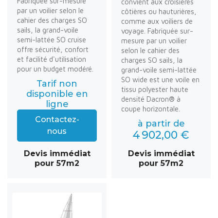
Fabriquée sur-mesure
convient aux croisières
par un voilier selon le
côtières ou hauturières,
cahier des charges SO
comme aux voiliers de
sails, la grand-voile
voyage. Fabriquée sur-
semi-lattée SO cruise
mesure par un voilier
offre sécurité, confort
selon le cahier des
et facilité d'utilisation
charges SO sails, la
pour un budget modéré.
grand-voile semi-lattée
SO wide est une voile en
Tarif non
tissu polyester haute
disponible en
densité Dacron® à
ligne
coupe horizontale.
Contactez-
à partir de
nous
4 902,00 €
Devis immédiat
Devis immédiat
pour 57m2
pour 57m2