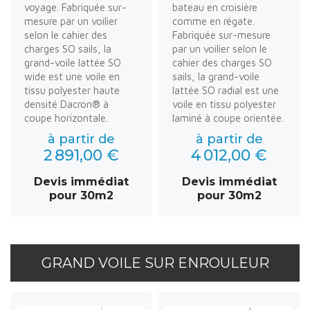
voyage. Fabriquée sur-
bateau en croisière
mesure par un voilier
comme en régate.
selon le cahier des
Fabriquée sur-mesure
charges SO sails, la
par un voilier selon le
grand-voile lattée SO
cahier des charges SO
wide est une voile en
sails, la grand-voile
tissu polyester haute
lattée SO radial est une
densité Dacron® à
voile en tissu polyester
coupe horizontale.
laminé à coupe orientée.
à partir de
à partir de
2 891,00 €
4 012,00 €
Devis immédiat
Devis immédiat
pour 30m2
pour 30m2
GRAND VOILE SUR ENROULEUR