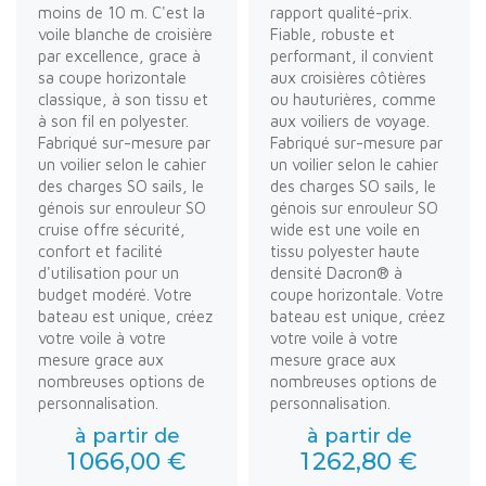
moins de 10 m. C'est la
rapport qualité-prix.
voile blanche de croisière
Fiable, robuste et
par excellence, grace à
performant, il convient
sa coupe horizontale
aux croisières côtières
classique, à son tissu et
ou hauturières, comme
à son fil en polyester.
aux voiliers de voyage.
Fabriqué sur-mesure par
Fabriqué sur-mesure par
un voilier selon le cahier
un voilier selon le cahier
des charges SO sails, le
des charges SO sails, le
génois sur enrouleur SO
génois sur enrouleur SO
cruise offre sécurité,
wide est une voile en
confort et facilité
tissu polyester haute
d'utilisation pour un
densité Dacron® à
budget modéré. Votre
coupe horizontale. Votre
bateau est unique, créez
bateau est unique, créez
votre voile à votre
votre voile à votre
mesure grace aux
mesure grace aux
nombreuses options de
nombreuses options de
personnalisation.
personnalisation.
à partir de
à partir de
1 066,00 €
1 262,80 €