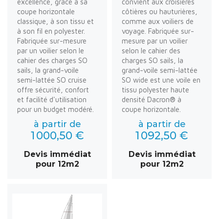
excellence, grâce à sa
convient aux croisières
coupe horizontale
côtières ou hauturières,
classique, à son tissu et
comme aux voiliers de
à son fil en polyester.
voyage. Fabriquée sur-
Fabriquée sur-mesure
mesure par un voilier
par un voilier selon le
selon le cahier des
cahier des charges SO
charges SO sails, la
sails, la grand-voile
grand-voile semi-lattée
semi-lattée SO cruise
SO wide est une voile en
offre sécurité, confort
tissu polyester haute
et facilité d'utilisation
densité Dacron® à
pour un budget modéré.
coupe horizontale.
à partir de
à partir de
1 000,50 €
1 092,50 €
Devis immédiat
Devis immédiat
pour 12m2
pour 12m2