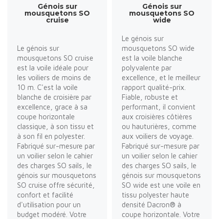
Génois sur
Génois sur
mousquetons SO
mousquetons SO
cruise
wide
Le génois sur
Le génois sur
mousquetons SO wide
mousquetons SO cruise
est la voile blanche
est la voile idéale pour
polyvalente par
les voiliers de moins de
excellence, et le meilleur
10 m. C'est la voile
rapport qualité-prix.
blanche de croisière par
Fiable, robuste et
excellence, grace à sa
performant, il convient
coupe horizontale
aux croisières côtières
classique, à son tissu et
ou hauturières, comme
à son fil en polyester.
aux voiliers de voyage.
Fabriqué sur-mesure par
Fabriqué sur-mesure par
un voilier selon le cahier
un voilier selon le cahier
des charges SO sails, le
des charges SO sails, le
génois sur mousquetons
génois sur mousquetons
SO cruise offre sécurité,
SO wide est une voile en
confort et facilité
tissu polyester haute
d'utilisation pour un
densité Dacron® à
budget modéré. Votre
coupe horizontale. Votre