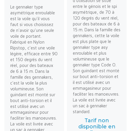
d'utilisation se situe
entre le génois et le spi
Le gennaker type
asymétrique, de 70 à
asymétrique enroulable
120 degrés du vent réel,
est la voile qu'il vous
pour des bateaux de 6 à
faut si vous choisissez
15 m. Dans la famille des
de n'avoir qu'une seule
gennakers, cette la voile
voile de portant.
est plus plate que le
Fabriqué en Nylon
gennaker type asy
Ripstop, c'est une voile
enroulable et plus
légère, efficace entre 90
volumineuse que le
et 150 degrés du vent
gennaker type Code O.
réel, pour des bateaux
Son guindant est monté
de 6 à 15 m. Dans la
sur bout anti-torsion et
famille des gennakers,
il est utilisé avec un
c'est la voile la plus
emmagasineur pour
volumineuse. Son
faciliter les manoeuvres.
guindant est monté sur
La voile est livrée avec
bout anti-torsion et il
un sac à gennaker
est utilisé avec un
standard.
emmagasineur pour
faciliter les manoeuvres.
Tarif non
La voile est livrée avec
disponible en
un sac à gennaker