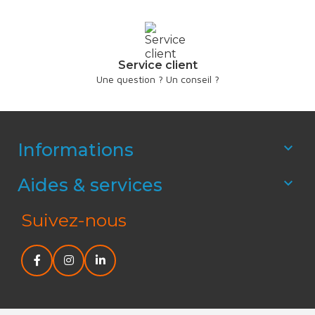
Service client
Une question ? Un conseil ?
Informations

Aides & services

Suivez-nous