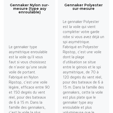
Gennaker Nylon sur-
Gennaker Polyester
mesure (type asy
sur-mesure
enroulable)
Le gennaker Polyester
est la voile qui vient
compléter votre garde
robe si vous avez déjà un
spi asymétrique.
Le gennaker type
Fabriqué en Polyester
asymétrique enroulable
Ripstop, c'est une voile
est la voile qu'il vous
dont la plage
faut si vous choisissez
d'utilisation se situe
de n'avoir qu'une seule
entre le génois et le spi
voile de portant.
asymétrique, de 70 à
Fabriqué en Nylon
120 degrés du vent réel,
Ripstop, c'est une voile
pour des bateaux de 6 à
légère, efficace entre 90
15 m. Dans la famille des
et 150 degrés du vent
gennakers, cette la voile
réel, pour des bateaux
est plus plate que le
de 6 à 15 m. Dans la
gennaker type asy
famille des gennakers,
enroulable et plus
c'est la voile la plus
volumineuse que le