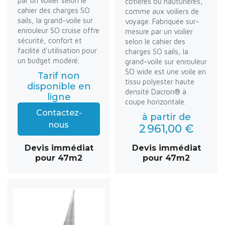
par un voilier selon le
côtières ou hauturières,
cahier des charges SO
comme aux voiliers de
sails, la grand-voile sur
voyage. Fabriquée sur-
enrouleur SO cruise offre
mesure par un voilier
sécurité, confort et
selon le cahier des
facilité d'utilisation pour
charges SO sails, la
un budget modéré.
grand-voile sur enrouleur
SO wide est une voile en
Tarif non
tissu polyester haute
disponible en
densité Dacron® à
ligne
coupe horizontale.
Contactez-
à partir de
nous
2 961,00 €
Devis immédiat
Devis immédiat
pour 47m2
pour 47m2