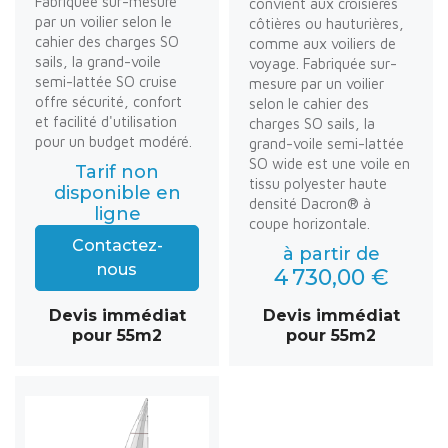
Fabriquée sur-mesure
convient aux croisières
par un voilier selon le
côtières ou hauturières,
cahier des charges SO
comme aux voiliers de
sails, la grand-voile
voyage. Fabriquée sur-
semi-lattée SO cruise
mesure par un voilier
offre sécurité, confort
selon le cahier des
et facilité d'utilisation
charges SO sails, la
pour un budget modéré.
grand-voile semi-lattée
SO wide est une voile en
Tarif non
tissu polyester haute
disponible en
densité Dacron® à
ligne
coupe horizontale.
Contactez-
à partir de
nous
4 730,00 €
Devis immédiat
Devis immédiat
pour 55m2
pour 55m2