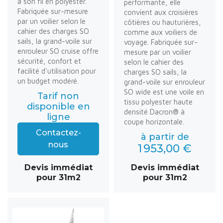
à son fil en polyester.
performante, elle
Fabriquée sur-mesure
convient aux croisières
par un voilier selon le
côtières ou hauturières,
cahier des charges SO
comme aux voiliers de
sails, la grand-voile sur
voyage. Fabriquée sur-
enrouleur SO cruise offre
mesure par un voilier
sécurité, confort et
selon le cahier des
facilité d'utilisation pour
charges SO sails, la
un budget modéré.
grand-voile sur enrouleur
SO wide est une voile en
Tarif non
tissu polyester haute
disponible en
densité Dacron® à
ligne
coupe horizontale.
Contactez-
à partir de
nous
1 953,00 €
Devis immédiat
Devis immédiat
pour 31m2
pour 31m2