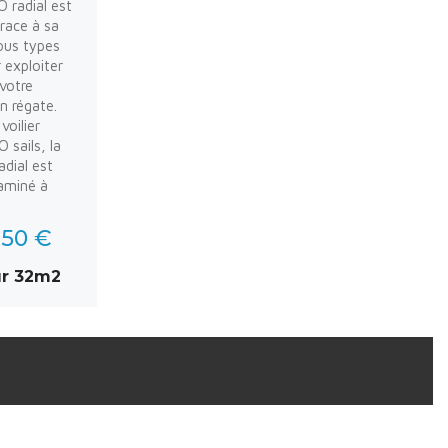
O radial est
grace à sa
ous types
r exploiter
votre
n régate.
voilier
 sails, la
adial est
laminé à
,50 €
ur 32m2