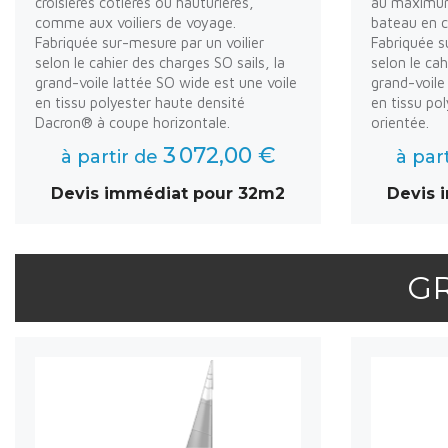
croisières côtières ou hauturières,
au maximum 
comme aux voiliers de voyage.
bateau en c
Fabriquée sur-mesure par un voilier
Fabriquée s
selon le cahier des charges SO sails, la
selon le cah
grand-voile lattée SO wide est une voile
grand-voile 
en tissu polyester haute densité
en tissu po
Dacron® à coupe horizontale.
orientée.
3 072,00 €
à partir de
à par
Devis immédiat pour 32m2
Devis 
G