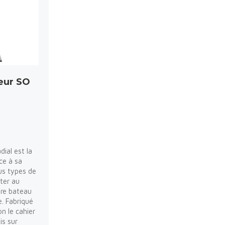
eur SO
dial est la
ce à sa
us types de
iter au
re bateau
. Fabriqué
on le cahier
is sur