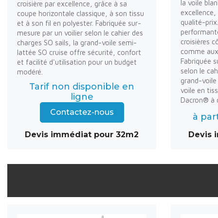
la voile bla
croisière par excellence, grâce à sa
excellence, 
coupe horizontale classique, à son tissu
qualité-prix
et à son fil en polyester. Fabriquée sur-
performante
mesure par un voilier selon le cahier des
croisières c
charges SO sails, la grand-voile semi-
comme aux v
lattée SO cruise offre sécurité, confort
Fabriquée s
et facilité d'utilisation pour un budget
selon le cah
modéré.
grand-voile
Tarif non disponible en
voile en ti
ligne
Dacron® à c
Contactez-nous
à par
Devis immédiat pour 32m2
Devis 