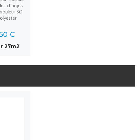
 des charges
enrouleur SO
polyester
,50 €
ur 27m2