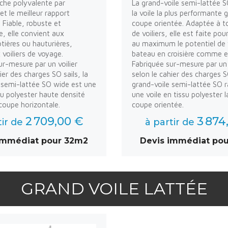
nche polyvalente par
La grand-voile semi-lattée S
et le meilleur rapport
la voile la plus performante 
. Fiable, robuste et
coupe orientée. Adaptée à t
, elle convient aux
de voiliers, elle est faite pou
ôtières ou hauturières,
au maximum le potentiel de 
oiliers de voyage.
bateau en croisière comme e
ur-mesure par un voilier
Fabriquée sur-mesure par un 
ier des charges SO sails, la
selon le cahier des charges SO
 semi-lattée SO wide est une
grand-voile semi-lattée SO r
ssu polyester haute densité
une voile en tissu polyester 
oupe horizontale.
coupe orientée.
2 709,00 €
3 874
tir de
à partir de
immédiat pour 32m2
Devis immédiat po
GRAND VOILE LATTÉE