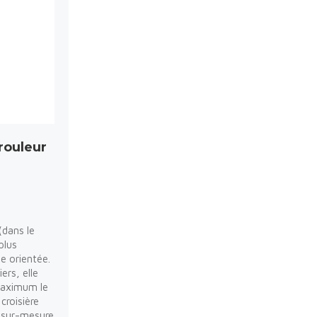
rouleur
(dans le
plus
e orientée.
ers, elle
 maximum le
croisière
 sur-mesure