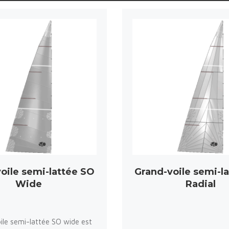
oile semi-lattée SO
Grand-voile semi-l
Wide
Radial
ile semi-lattée SO wide est