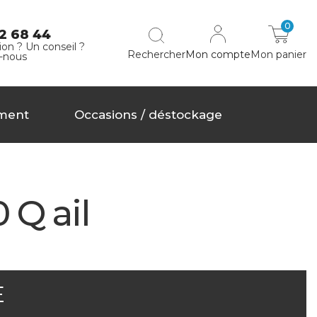
0
2 68 44
on ? Un conseil ?
Rechercher
Mon compte
Mon panier
-nous
ment
Occasions / déstockage
 Q ail
E