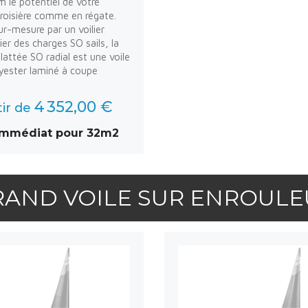
le potentiel de votre
roisière comme en régate.
ur-mesure par un voilier
ier des charges SO sails, la
lattée SO radial est une voile
lyester laminé à coupe
4 352,00 €
tir de
immédiat pour 32m2
RAND VOILE SUR ENROULE