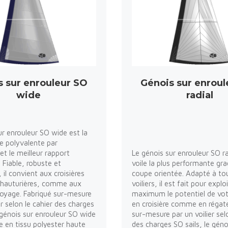
s sur enrouleur SO
Génois sur enroul
wide
radial
ur enrouleur SO wide est la
he polyvalente par
et le meilleur rapport
Le génois sur enrouleur SO ra
. Fiable, robuste et
voile la plus performante gra
il convient aux croisières
coupe orientée. Adapté à to
 hauturières, comme aux
voiliers, il est fait pour explo
 voyage. Fabriqué sur-mesure
maximum le potentiel de vot
er selon le cahier des charges
en croisière comme en régate
e génois sur enrouleur SO wide
sur-mesure par un voilier sel
le en tissu polyester haute
des charges SO sails, le géno