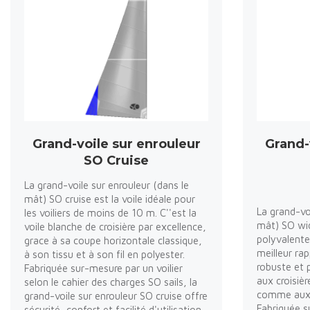
Grand-voile sur enrouleur
Grand-
SO Cruise
La grand-voile sur enrouleur (dans le
mât) SO cruise est la voile idéale pour
La grand-vo
les voiliers de moins de 10 m. C''est la
mât) SO wid
voile blanche de croisière par excellence,
polyvalente
grace à sa coupe horizontale classique,
meilleur rap
à son tissu et à son fil en polyester.
robuste et 
Fabriquée sur-mesure par un voilier
aux croisièr
selon le cahier des charges SO sails, la
comme aux v
grand-voile sur enrouleur SO cruise offre
Fabriquée s
sécurité, confort et facilité d'utilisation