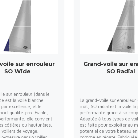
voile sur enrouleur
Grand-voile sur en
SO Wide
SO Radial
ile sur enrouleur (dans le
e est la voile blanche
La grand-voile sur enrouleur 
 par excellence, et le
mât) SO radial est la voile la 
port qualité-prix. Fiable,
performante grace à sa coup
performante, elle convient
Adaptée à tous types de voili
es côtières ou hauturières,
est faite pour exploiter au
oiliers de voyage.
potentiel de votre bateau en 
ur-mesure par un voilier
comme en régate. Fabriquée