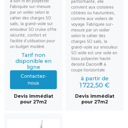
à son fil en polyester.
performante, elle
Fabriquée sur-mesure
convient aux croisières
par un voilier selon le
côtières ou hauturières,
cahier des charges SO
comme aux voiliers de
sails, la grand-voile sur
voyage. Fabriquée sur-
enrouleur SO cruise offre
mesure par un voilier
sécurité, confort et
selon le cahier des
facilité d'utilisation pour
charges SO sails, la
un budget modéré.
grand-voile sur enrouleur
SO wide est une voile en
Tarif non
tissu polyester haute
disponible en
densité Dacron® à
ligne
coupe horizontale.
Contactez-
à partir de
nous
1 722,50 €
Devis immédiat
Devis immédiat
pour 27m2
pour 27m2