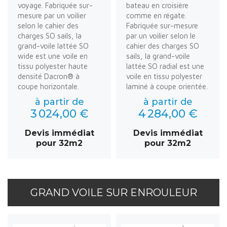
voyage. Fabriquée sur-
bateau en croisière
mesure par un voilier
comme en régate.
selon le cahier des
Fabriquée sur-mesure
charges SO sails, la
par un voilier selon le
grand-voile lattée SO
cahier des charges SO
wide est une voile en
sails, la grand-voile
tissu polyester haute
lattée SO radial est une
densité Dacron® à
voile en tissu polyester
coupe horizontale.
laminé à coupe orientée.
à partir de
à partir de
3 024,00 €
4 284,00 €
Devis immédiat
Devis immédiat
pour 32m2
pour 32m2
GRAND VOILE SUR ENROULEUR