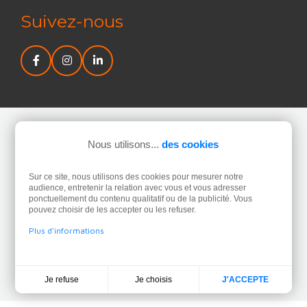
Suivez-nous
Nous utilisons...
des cookies
Newsletter
Sur ce site, nous utilisons des cookies pour mesurer notre
J’accepte la politique de confidentialité concernant
audience, entretenir la relation avec vous et vous adresser
l’utilisation de mes données personnelles.
Lire la politique
ponctuellement du contenu qualitatif ou de la publicité. Vous
pouvez choisir de les accepter ou les refuser.
de confidentialité.
Plus d'informations
Je choisis
Je refuse
J'ACCEPTE