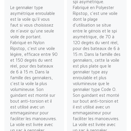
spi asymétrique.
Le gennaker type
Fabriqué en Polyester
asymétrique enroulable
Ripstop, c'est une voile
est la voile qu'il vous
dont la plage
faut si vous choisissez
d'utilisation se situe
de n'avoir qu'une seule
entre le génois et le spi
voile de portant.
asymétrique, de 70 à
Fabriqué en Nylon
120 degrés du vent réel,
Ripstop, c'est une voile
pour des bateaux de 6 à
légère, efficace entre 90
15 m. Dans la famille des
et 150 degrés du vent
gennakers, cette la voile
réel, pour des bateaux
est plus plate que le
de 6 à 15 m. Dans la
gennaker type asy
famille des gennakers,
enroulable et plus
c'est la voile la plus
volumineuse que le
volumineuse. Son
gennaker type Code O.
guindant est monté sur
Son guindant est monté
bout anti-torsion et il
sur bout anti-torsion et
est utilisé avec un
il est utilisé avec un
emmagasineur pour
emmagasineur pour
faciliter les manoeuvres.
faciliter les manoeuvres.
La voile est livrée avec
La voile est livrée avec
un sac à gennaker
un sac à gennaker