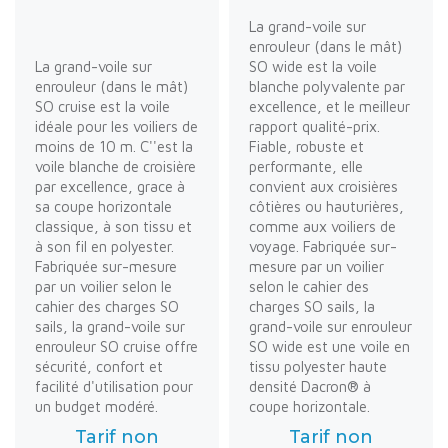
La grand-voile sur
enrouleur (dans le mât)
La grand-voile sur
SO wide est la voile
enrouleur (dans le mât)
blanche polyvalente par
SO cruise est la voile
excellence, et le meilleur
idéale pour les voiliers de
rapport qualité-prix.
moins de 10 m. C''est la
Fiable, robuste et
voile blanche de croisière
performante, elle
par excellence, grace à
convient aux croisières
sa coupe horizontale
côtières ou hauturières,
classique, à son tissu et
comme aux voiliers de
à son fil en polyester.
voyage. Fabriquée sur-
Fabriquée sur-mesure
mesure par un voilier
par un voilier selon le
selon le cahier des
cahier des charges SO
charges SO sails, la
sails, la grand-voile sur
grand-voile sur enrouleur
enrouleur SO cruise offre
SO wide est une voile en
sécurité, confort et
tissu polyester haute
facilité d'utilisation pour
densité Dacron® à
un budget modéré.
coupe horizontale.
Tarif non
Tarif non