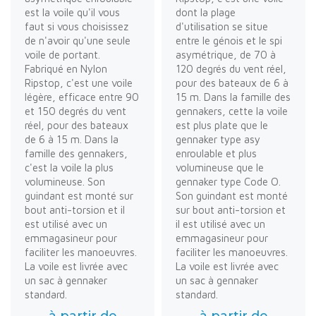
est la voile qu'il vous
dont la plage
faut si vous choisissez
d'utilisation se situe
de n'avoir qu'une seule
entre le génois et le spi
voile de portant.
asymétrique, de 70 à
Fabriqué en Nylon
120 degrés du vent réel,
Ripstop, c'est une voile
pour des bateaux de 6 à
légère, efficace entre 90
15 m. Dans la famille des
et 150 degrés du vent
gennakers, cette la voile
réel, pour des bateaux
est plus plate que le
de 6 à 15 m. Dans la
gennaker type asy
famille des gennakers,
enroulable et plus
c'est la voile la plus
volumineuse que le
volumineuse. Son
gennaker type Code O.
guindant est monté sur
Son guindant est monté
bout anti-torsion et il
sur bout anti-torsion et
est utilisé avec un
il est utilisé avec un
emmagasineur pour
emmagasineur pour
faciliter les manoeuvres.
faciliter les manoeuvres.
La voile est livrée avec
La voile est livrée avec
un sac à gennaker
un sac à gennaker
standard.
standard.
à partir de
à partir de