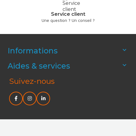
Service client
Une question ? Un conseil ?
Informations

Aides & services

Suivez-nous