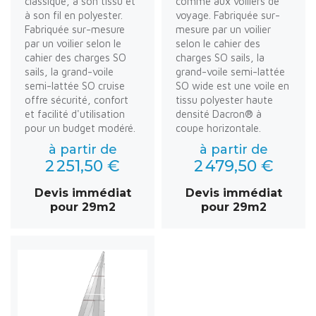
classique, à son tissu et
comme aux voiliers de
à son fil en polyester.
voyage. Fabriquée sur-
Fabriquée sur-mesure
mesure par un voilier
par un voilier selon le
selon le cahier des
cahier des charges SO
charges SO sails, la
sails, la grand-voile
grand-voile semi-lattée
semi-lattée SO cruise
SO wide est une voile en
offre sécurité, confort
tissu polyester haute
et facilité d'utilisation
densité Dacron® à
pour un budget modéré.
coupe horizontale.
à partir de
à partir de
2 251,50 €
2 479,50 €
Devis immédiat
Devis immédiat
pour 29m2
pour 29m2