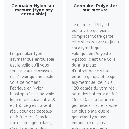
Gennaker Nylon sur-
Gennaker Polyester
mesure (type asy
sur-mesure
enroulable)
Le gennaker Polyester
est la voile qui vient
compléter votre garde
robe si vous avez déjà un
spi asymétrique.
Le gennaker type
Fabriqué en Polyester
asymétrique enroulable
Ripstop, c'est une voile
est la voile qu'il vous
dont la plage
faut si vous choisissez
d'utilisation se situe
de n'avoir qu'une seule
entre le génois et le spi
voile de portant.
asymétrique, de 70 à
Fabriqué en Nylon
120 degrés du vent réel,
Ripstop, c'est une voile
pour des bateaux de 6 à
légère, efficace entre 90
15 m. Dans la famille des
et 150 degrés du vent
gennakers, cette la voile
réel, pour des bateaux
est plus plate que le
de 6 à 15 m. Dans la
gennaker type asy
famille des gennakers,
enroulable et plus
c'est la voile la plus
volumineuse que le