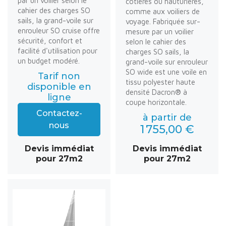
par un voilier selon le
côtières ou hauturières,
cahier des charges SO
comme aux voiliers de
sails, la grand-voile sur
voyage. Fabriquée sur-
enrouleur SO cruise offre
mesure par un voilier
sécurité, confort et
selon le cahier des
facilité d'utilisation pour
charges SO sails, la
un budget modéré.
grand-voile sur enrouleur
SO wide est une voile en
Tarif non
tissu polyester haute
disponible en
densité Dacron® à
ligne
coupe horizontale.
Contactez-
à partir de
nous
1 755,00 €
Devis immédiat
Devis immédiat
pour 27m2
pour 27m2