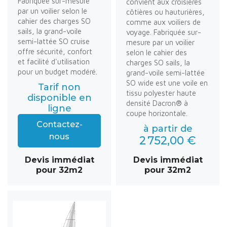
Fabriquée sur-mesure
convient aux croisières
par un voilier selon le
côtières ou hauturières,
cahier des charges SO
comme aux voiliers de
sails, la grand-voile
voyage. Fabriquée sur-
semi-lattée SO cruise
mesure par un voilier
offre sécurité, confort
selon le cahier des
et facilité d'utilisation
charges SO sails, la
pour un budget modéré.
grand-voile semi-lattée
SO wide est une voile en
Tarif non
tissu polyester haute
disponible en
densité Dacron® à
ligne
coupe horizontale.
Contactez-
à partir de
nous
2 752,00 €
Devis immédiat
Devis immédiat
pour 32m2
pour 32m2