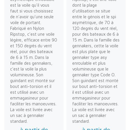
est la voile qu'il vous
dont la plage
faut si vous choisissez
d'utilisation se situe
de n'avoir qu'une seule
entre le génois et le spi
voile de portant.
asymétrique, de 70 à
Fabriqué en Nylon
120 degrés du vent réel,
Ripstop, c'est une voile
pour des bateaux de 6 à
légère, efficace entre 90
15 m. Dans la famille des
et 150 degrés du vent
gennakers, cette la voile
réel, pour des bateaux
est plus plate que le
de 6 à 15 m. Dans la
gennaker type asy
famille des gennakers,
enroulable et plus
c'est la voile la plus
volumineuse que le
volumineuse. Son
gennaker type Code O.
guindant est monté sur
Son guindant est monté
bout anti-torsion et il
sur bout anti-torsion et
est utilisé avec un
il est utilisé avec un
emmagasineur pour
emmagasineur pour
faciliter les manoeuvres.
faciliter les manoeuvres.
La voile est livrée avec
La voile est livrée avec
un sac à gennaker
un sac à gennaker
standard.
standard.
à partir de
à partir de