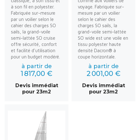
classique, à son tissu et
comme aux voiliers de
à son fil en polyester.
voyage. Fabriquée sur-
Fabriquée sur-mesure
mesure par un voilier
par un voilier selon le
selon le cahier des
cahier des charges SO
charges SO sails, la
sails, la grand-voile
grand-voile semi-lattée
semi-lattée SO cruise
SO wide est une voile en
offre sécurité, confort
tissu polyester haute
et facilité d'utilisation
densité Dacron® à
pour un budget modéré.
coupe horizontale.
à partir de
à partir de
1 817,00 €
2 001,00 €
Devis immédiat
Devis immédiat
pour 23m2
pour 23m2