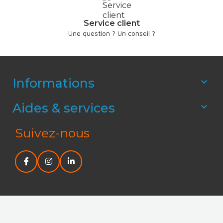
Service client
Une question ? Un conseil ?
Informations

Aides & services

Suivez-nous