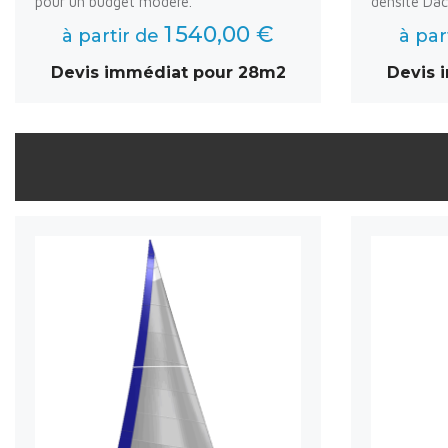
pour un budget modéré.
densité Dac
1 540,00 €
à partir de
à par
Devis immédiat pour 28m2
Devis 