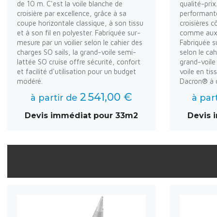
de 10 m. C'est la voile blanche de
qualité-prix
croisière par excellence, grâce à sa
performante
coupe horizontale classique, à son tissu
croisières c
et à son fil en polyester. Fabriquée sur-
comme aux v
mesure par un voilier selon le cahier des
Fabriquée s
charges SO sails, la grand-voile semi-
selon le cah
lattée SO cruise offre sécurité, confort
grand-voile
et facilité d'utilisation pour un budget
voile en ti
modéré.
Dacron® à c
2 541,00 €
à partir de
à par
Devis immédiat pour 33m2
Devis 