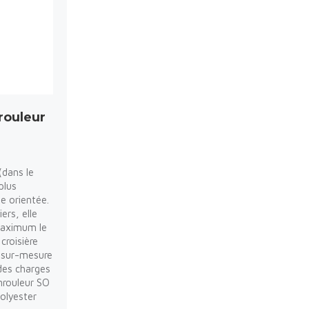
rouleur
(dans le
plus
e orientée.
ers, elle
 maximum le
croisière
 sur-mesure
 des charges
enrouleur SO
polyester