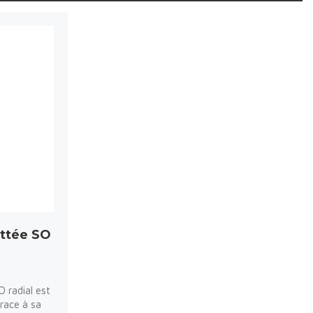
attée SO
O radial est
grace à sa