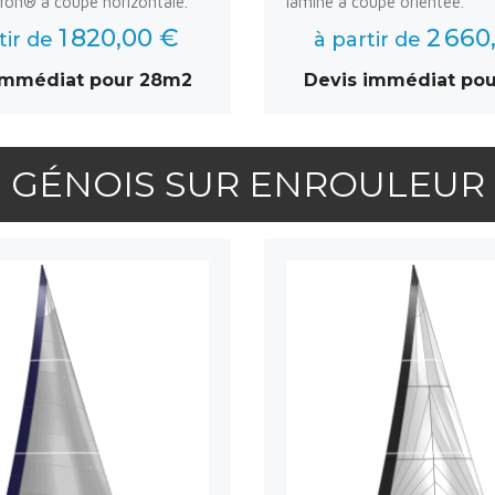
ron® à coupe horizontale.
laminé à coupe orientée.
1 820,00 €
2 660
tir de
à partir de
immédiat pour 28m2
Devis immédiat po
GÉNOIS SUR ENROULEUR