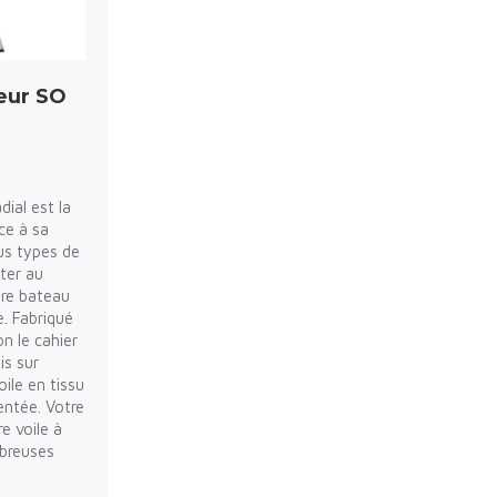
eur SO
dial est la
ce à sa
us types de
iter au
re bateau
. Fabriqué
on le cahier
is sur
oile en tissu
entée. Votre
e voile à
breuses