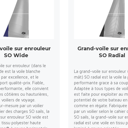
voile sur enrouleur
Grand-voile sur en
SO Wide
SO Radial
ile sur enrouleur (dans le
e est la voile blanche
La grand-voile sur enrouleur 
 par excellence, et le
mât) SO radial est la voile la 
port qualité-prix. Fiable,
performante grace à sa coup
performante, elle convient
Adaptée à tous types de voili
es côtières ou hauturières,
est faite pour exploiter au
oiliers de voyage.
potentiel de votre bateau en 
ur-mesure par un voilier
comme en régate. Fabriquée
ier des charges SO sails, la
par un voilier selon le cahier
 sur enrouleur SO wide est
SO sails, la grand-voile sur 
n tissu polyester haute
radial est une voile en tissu 