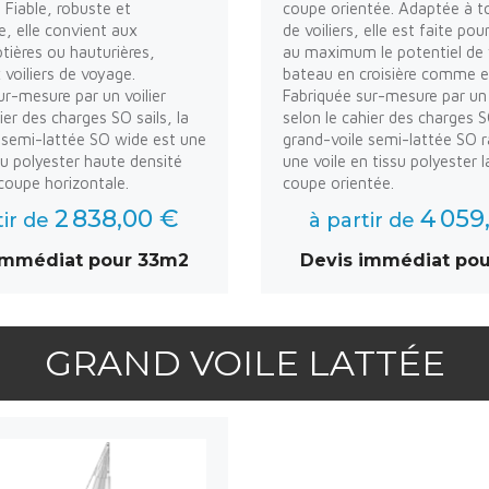
. Fiable, robuste et
coupe orientée. Adaptée à t
, elle convient aux
de voiliers, elle est faite pou
ôtières ou hauturières,
au maximum le potentiel de 
oiliers de voyage.
bateau en croisière comme e
ur-mesure par un voilier
Fabriquée sur-mesure par un 
ier des charges SO sails, la
selon le cahier des charges SO
 semi-lattée SO wide est une
grand-voile semi-lattée SO r
ssu polyester haute densité
une voile en tissu polyester 
oupe horizontale.
coupe orientée.
2 838,00 €
4 059
tir de
à partir de
immédiat pour 33m2
Devis immédiat po
GRAND VOILE LATTÉE