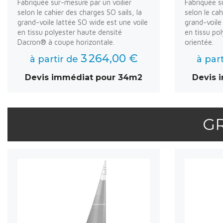
Fabriquée sur-mesure par un voilier
Fabriquée s
selon le cahier des charges SO sails, la
selon le cah
grand-voile lattée SO wide est une voile
grand-voile 
en tissu polyester haute densité
en tissu po
Dacron® à coupe horizontale.
orientée.
3 264,00 €
à partir de
à par
Devis immédiat pour 34m2
Devis 
G