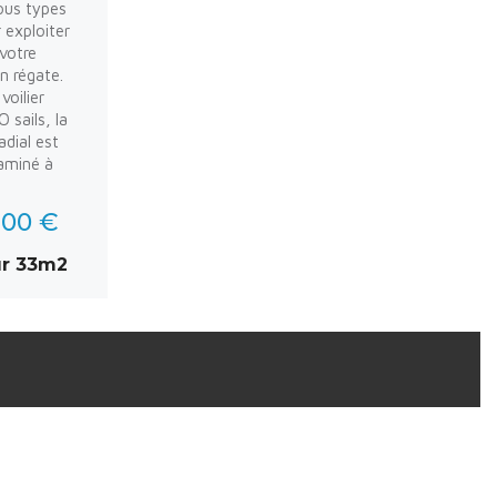
ous types
r exploiter
votre
n régate.
voilier
 sails, la
adial est
laminé à
,00 €
ur 33m2