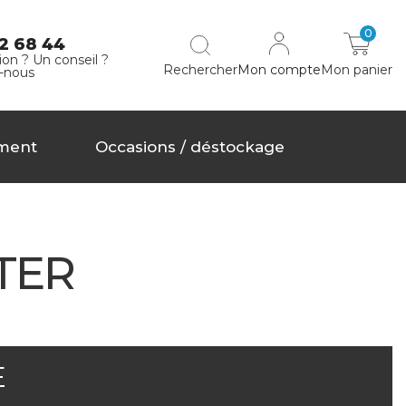
0
2 68 44
on ? Un conseil ?
Rechercher
Mon compte
Mon panier
-nous
ment
Occasions / déstockage
NTER
E