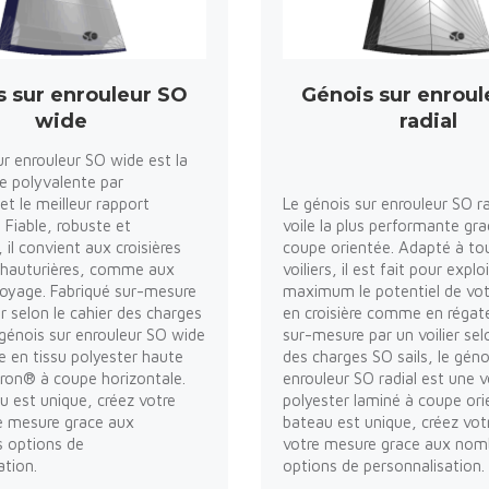
s sur enrouleur SO
Génois sur enroul
wide
radial
ur enrouleur SO wide est la
he polyvalente par
et le meilleur rapport
Le génois sur enrouleur SO ra
. Fiable, robuste et
voile la plus performante gra
il convient aux croisières
coupe orientée. Adapté à to
 hauturières, comme aux
voiliers, il est fait pour explo
 voyage. Fabriqué sur-mesure
maximum le potentiel de vot
er selon le cahier des charges
en croisière comme en régate
e génois sur enrouleur SO wide
sur-mesure par un voilier sel
le en tissu polyester haute
des charges SO sails, le géno
ron® à coupe horizontale.
enrouleur SO radial est une v
u est unique, créez votre
polyester laminé à coupe ori
re mesure grace aux
bateau est unique, créez votr
 options de
votre mesure grace aux nom
ation.
options de personnalisation.