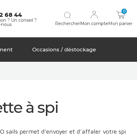
0
2 68 44
on ? Un conseil ?
Rechercher
Mon compte
Mon panier
-nous
ment
Occasions / déstockage
te à spi
O sails permet d'envoyer et d'affaler votre spi