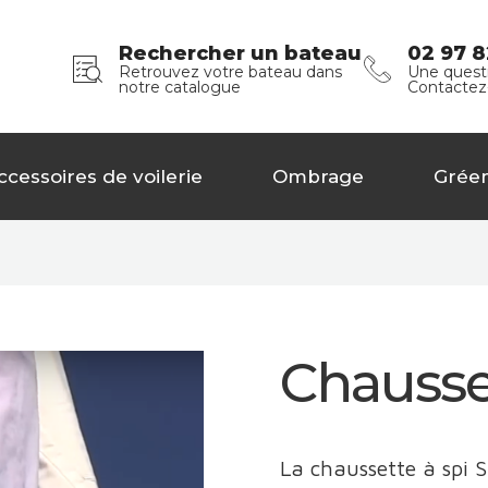
Rechercher un bateau
02 97 8
Retrouvez votre bateau dans
Une questi
notre catalogue
Contactez
ccessoires de voilerie
Ombrage
Grée
Chausset
La chaussette à spi S