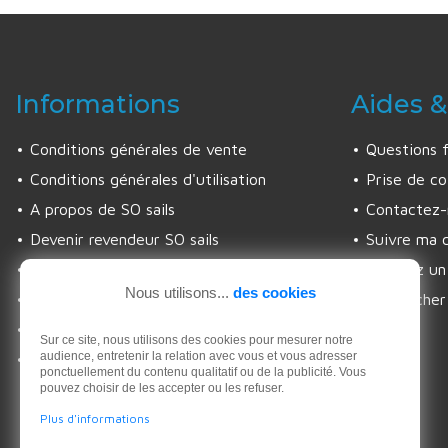
Informations
Aides &
Conditions générales de vente
Questions 
Conditions générales d'utilisation
Prise de co
A propos de SO sails
Contactez-
Devenir revendeur SO sails
Suivre ma
Les engagements SO sails
Trouvez un 
Nous utilisons...
des cookies
Politique de confidentialité
Rechercher
Gestion des cookies
Sur ce site, nous utilisons des cookies pour mesurer notre
audience, entretenir la relation avec vous et vous adresser
Rétractation
ponctuellement du contenu qualitatif ou de la publicité. Vous
pouvez choisir de les accepter ou les refuser.
Plus d'informations