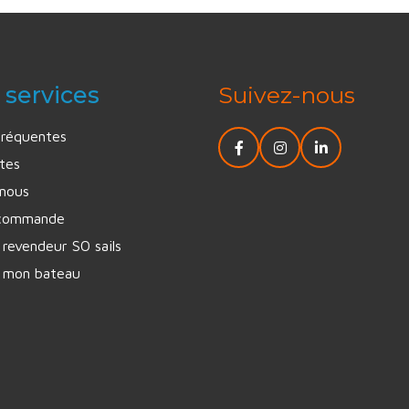
 services
Suivez-nous
fréquentes
tes
nous
 commande
revendeur SO sails
 mon bateau